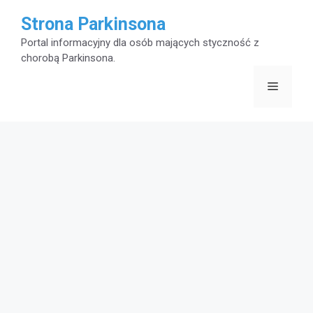
Przejdź
Strona Parkinsona
do
Portal informacyjny dla osób mających styczność z
chorobą Parkinsona.
treści
Menu