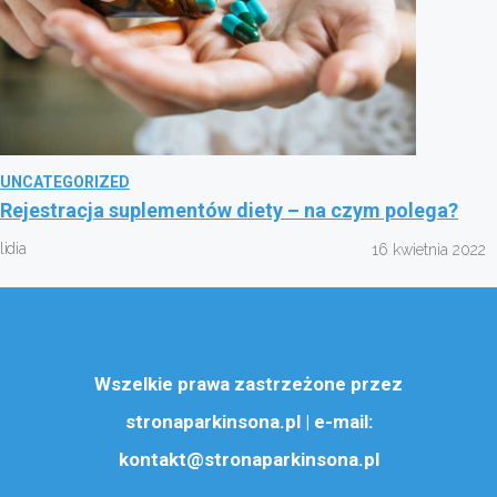
UNCATEGORIZED
Rejestracja suplementów diety – na czym polega?
lidia
16 kwietnia 2022
Wszelkie prawa zastrzeżone przez
stronaparkinsona.pl | e-mail:
kontakt@stronaparkinsona.pl