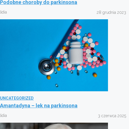
Podobne choroby do parkinsona
lidia
28 grudnia 2023
UNCATEGORIZED
Amantadyna – lek na parkinsona
lidia
3 czerwca 2025