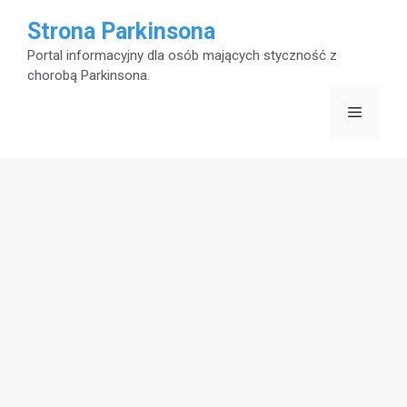
Przejdź
Strona Parkinsona
do
Portal informacyjny dla osób mających styczność z
chorobą Parkinsona.
treści
Menu