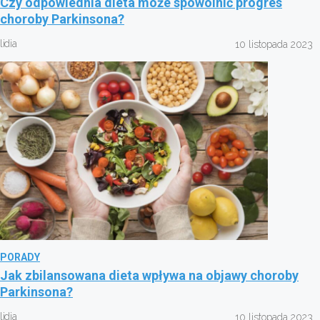
Czy odpowiednia dieta może spowolnić progres
choroby Parkinsona?
lidia
10 listopada 2023
PORADY
Jak zbilansowana dieta wpływa na objawy choroby
Parkinsona?
lidia
10 listopada 2023