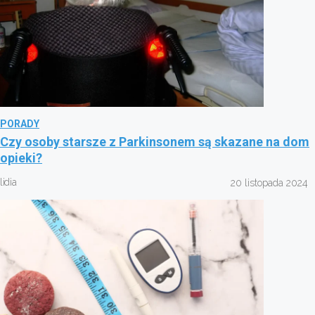
PORADY
Czy osoby starsze z Parkinsonem są skazane na dom
opieki?
lidia
20 listopada 2024