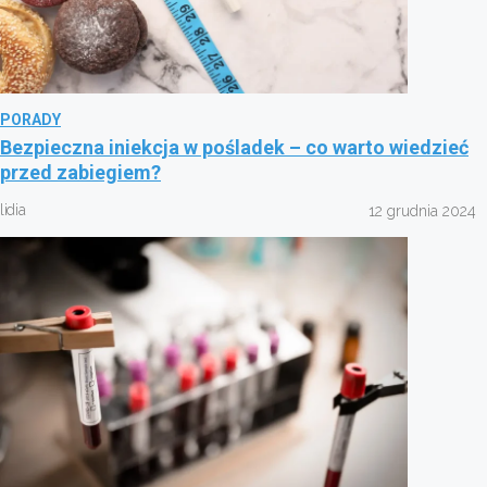
PORADY
Bezpieczna iniekcja w pośladek – co warto wiedzieć
przed zabiegiem?
lidia
12 grudnia 2024