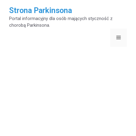
Przejdź
Strona Parkinsona
do
Portal informacyjny dla osób mających styczność z
chorobą Parkinsona.
treści
Menu