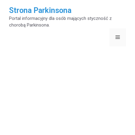
Przejdź
Strona Parkinsona
do
Portal informacyjny dla osób mających styczność z
chorobą Parkinsona.
treści
Menu