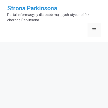
Przejdź
Strona Parkinsona
do
Portal informacyjny dla osób mających styczność z
chorobą Parkinsona.
treści
Menu