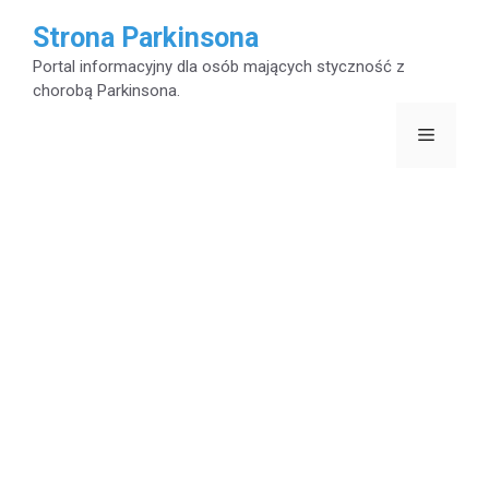
Przejdź
Strona Parkinsona
do
Portal informacyjny dla osób mających styczność z
chorobą Parkinsona.
treści
Menu