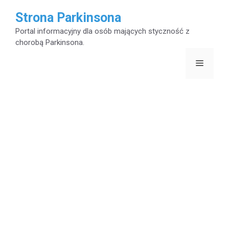
Przejdź
Strona Parkinsona
do
Portal informacyjny dla osób mających styczność z
chorobą Parkinsona.
treści
Menu