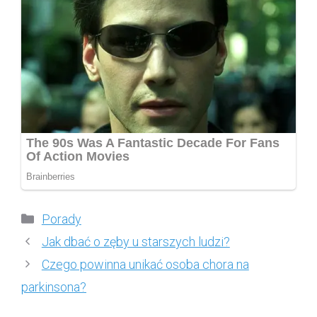
Kategorie
Porady
Jak dbać o zęby u starszych ludzi?
Czego powinna unikać osoba chora na
parkinsona?