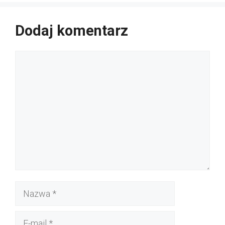
Dodaj komentarz
Komentarz
Nazwa
E-