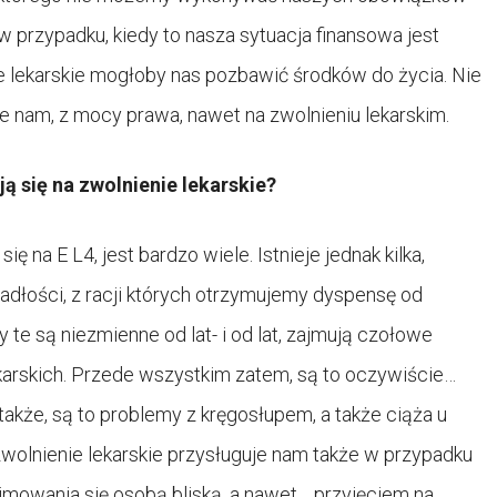
przypadku, kiedy to nasza sytuacja finansowa jest
e lekarskie mogłoby nas pozbawić środków do życia. Nie
 nam, z mocy prawa, nawet na zwolnieniu lekarskim.
ą się na zwolnienie lekarskie?
 na E L4, jest bardzo wiele. Istnieje jednak kilka,
padłości, z racji których otrzymujemy dyspensę od
 są niezmienne od lat- i od lat, zajmują czołowe
karskich. Przede wszystkim zatem, są to oczywiście…
także, są to problemy z kręgosłupem, a także ciąża u
wolnienie lekarskie przysługuje nam także w przypadku
ajmowania się osobą bliską, a nawet… przyjęciem na