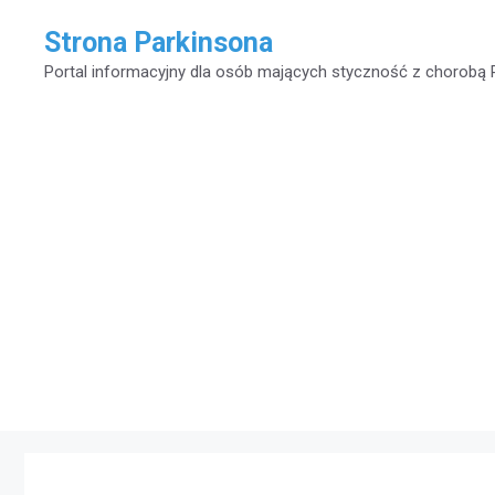
Przejdź
Strona Parkinsona
do
Portal informacyjny dla osób mających styczność z chorobą 
treści