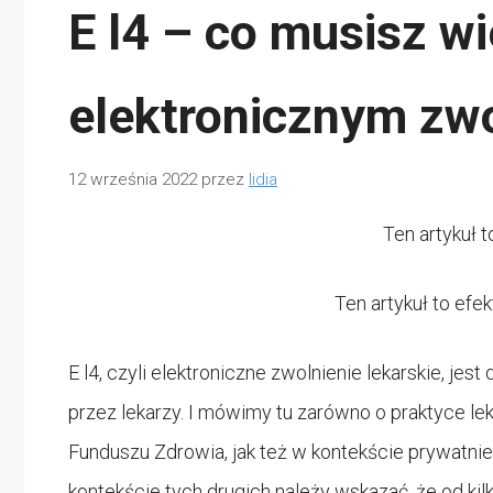
E l4 – co musisz wi
elektronicznym zwo
12 września 2022
przez
lidia
Ten artykuł 
Ten artykuł to efe
E l4, czyli elektroniczne zwolnienie lekarskie, je
przez lekarzy. I mówimy tu zarówno o praktyce l
Funduszu Zdrowia, jak też w kontekście prywatn
kontekście tych drugich należy wskazać, że od kil