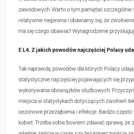
zawodowych. Warto o tym pamiętać szczególnie w 
relatywnie niepewna i obawiamy się, że zwolnieni
ma się czego obawiać! Wynagrodzenie przysługuje
E L4. Z jakich powodów najczęściej Polacy udaj
Tak naprawdę, powodów dla których Polacy udają się
statystycznie najczęściej pojawiających się przy
wykonywania obowiązków służbowych. Przyczyny te
miejsca w statystykach dotyczących zwolnień le
sezonowe przeziębienia i infekcje. Bardzo często 
kobiet. Trzeba sobie bowiem zdawać sprawę, że z
właśnie zajścia w ciążę, czy też koniecznością z