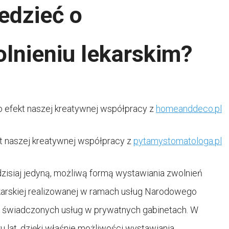
edzieć o
lnieniu lekarskim?
to efekt naszej kreatywnej współpracy z
homeanddeco.pl
kt naszej kreatywnej współpracy z
pytamystomatologa.pl
st dzisiaj jedyną, możliwą formą wystawiania zwolnień
ekarskiej realizowanej w ramach usług Narodowego
ie świadczonych usług w prywatnych gabinetach. W
ku lat, dzięki właśnie możliwości wystawiania