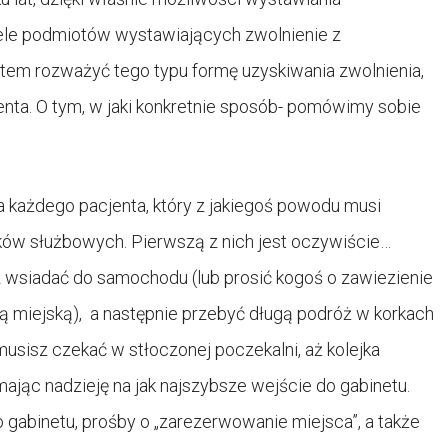
iele podmiotów wystawiających zwolnienie z
tem rozważyć tego typu formę uzyskiwania zwolnienia,
enta. O tym, w jaki konkretnie sposób- pomówimy sobie
a każdego pacjenta, który z jakiegoś powodu musi
ków służbowych. Pierwszą z nich jest oczywiście…
 wsiadać do samochodu (lub prosić kogoś o zawiezienie
ą miejską), a następnie przebyć długą podróż w korkach
 musisz czekać w stłoczonej poczekalni, aż kolejka
ając nadzieję na jak najszybsze wejście do gabinetu.
o gabinetu, prośby o „zarezerwowanie miejsca”, a także